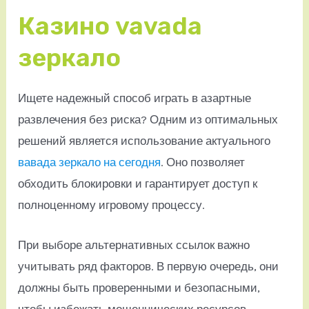
Казино vavada
зеркало
Ищете надежный способ играть в азартные
развлечения без риска? Одним из оптимальных
решений является использование актуального
вавада зеркало на сегодня
. Оно позволяет
обходить блокировки и гарантирует доступ к
полноценному игровому процессу.
При выборе альтернативных ссылок важно
учитывать ряд факторов. В первую очередь, они
должны быть проверенными и безопасными,