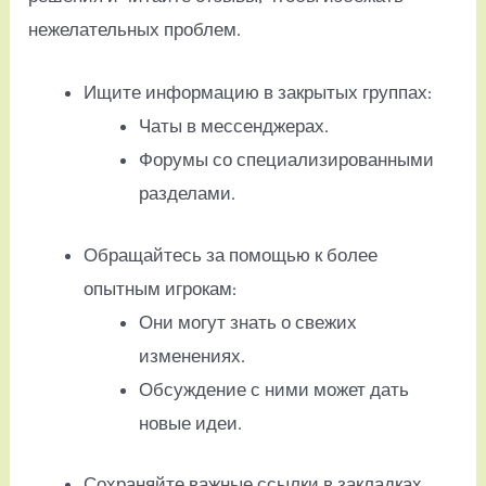
нежелательных проблем.
Ищите информацию в закрытых группах:
Чаты в мессенджерах.
Форумы со специализированными
разделами.
Обращайтесь за помощью к более
опытным игрокам:
Они могут знать о свежих
изменениях.
Обсуждение с ними может дать
новые идеи.
Сохраняйте важные ссылки в закладках