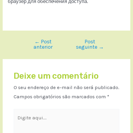
браузер для обеспечения доступа.
←
Post
Post
anterior
seguinte
→
Deixe um comentário
O seu endereço de e-mail não será publicado.
Campos obrigatórios são marcados com
*