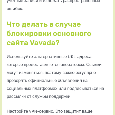
учетные записи и избежать распространенных
ошибок.
Что делать в случае
блокировки основного
сайта Vavada?
Используйте альтернативные URL-адреса,
которые предоставляются оператором. Ссылки
могут изменяться, поэтому важно регулярно
проверять официальные объявления на
социальных платформах или подписываться на
рассылки от службы поддержки.
Настройте VPN-сервис. Это защитит ваше