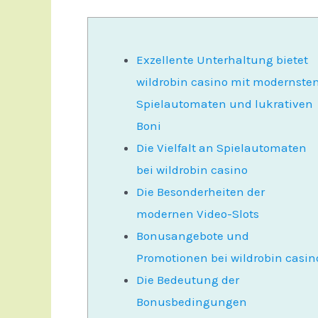
Exzellente Unterhaltung bietet
wildrobin casino mit modernste
Spielautomaten und lukrativen
Boni
Die Vielfalt an Spielautomaten
bei wildrobin casino
Die Besonderheiten der
modernen Video-Slots
Bonusangebote und
Promotionen bei wildrobin casin
Die Bedeutung der
Bonusbedingungen