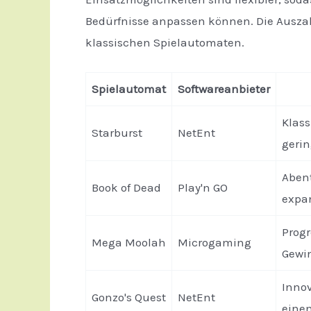
Bedürfnisse anpassen können. Die Auszah
klassischen Spielautomaten.
Spielautomat
Softwareanbieter
Klas
Starburst
NetEnt
gerin
Abent
Book of Dead
Play'n GO
expa
Progr
Mega Moolah
Microgaming
Gewi
Inno
Gonzo's Quest
NetEnt
einem