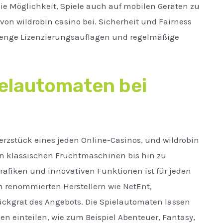
ie Möglichkeit, Spiele auch auf mobilen Geräten zu
t von wildrobin casino bei. Sicherheit und Fairness
strenge Lizenzierungsauflagen und regelmäßige
pielautomaten bei
erzstück eines jeden Online-Casinos, und wildrobin
Von klassischen Fruchtmaschinen bis hin zu
afiken und innovativen Funktionen ist für jeden
n renommierten Herstellern wie NetEnt,
ckgrat des Angebots. Die Spielautomaten lassen
en einteilen, wie zum Beispiel Abenteuer, Fantasy,