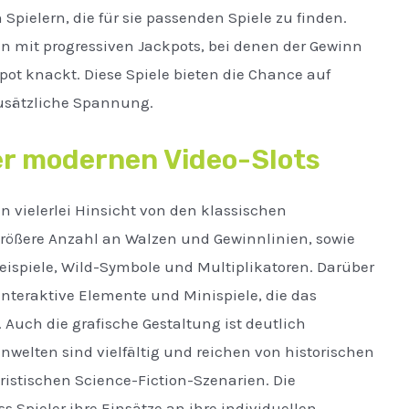
n Spielern, die für sie passenden Spiele zu finden.
en mit progressiven Jackpots, bei denen der Gewinn
ckpot knackt. Diese Spiele bieten die Chance auf
usätzliche Spannung.
er modernen Video-Slots
n vielerlei Hinsicht von den klassischen
größere Anzahl an Walzen und Gewinnlinien, sowie
eispiele, Wild-Symbole und Multiplikatoren. Darüber
interaktive Elemente und Minispiele, die das
 Auch die grafische Gestaltung ist deutlich
nwelten sind vielfältig und reichen von historischen
ristischen Science-Fiction-Szenarien. Die
s Spieler ihre Einsätze an ihre individuellen