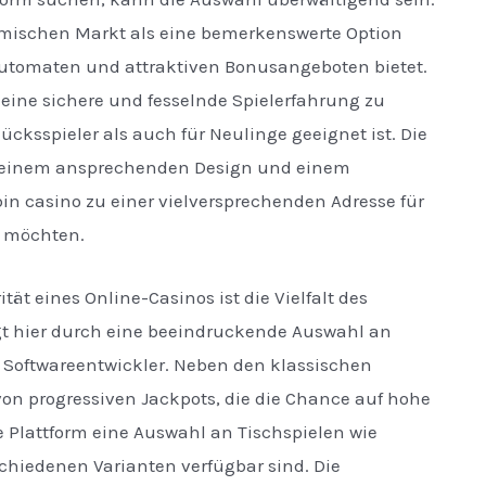
mischen Markt als eine bemerkenswerte Option
elautomaten und attraktiven Bonusangeboten bietet.
, eine sichere und fesselnde Spielerfahrung zu
ücksspieler als auch für Neulinge geeignet ist. Die
 einem ansprechenden Design und einem
in casino zu einer vielversprechenden Adresse für
n möchten.
tät eines Online-Casinos ist die Vielfalt des
gt hier durch eine beeindruckende Auswahl an
 Softwareentwickler. Neben den klassischen
on progressiven Jackpots, die die Chance auf hohe
e Plattform eine Auswahl an Tischspielen wie
schiedenen Varianten verfügbar sind. Die