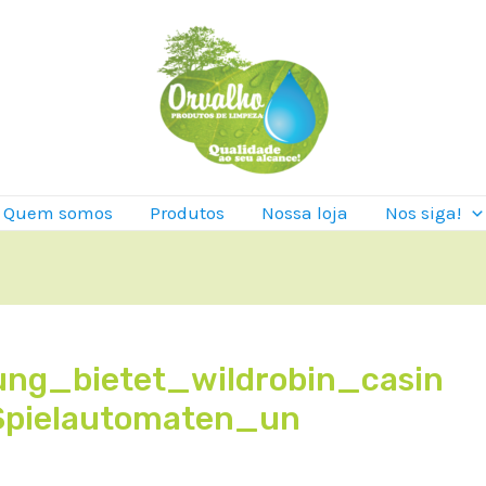
Quem somos
Produtos
Nossa loja
Nos siga!
ung_bietet_wildrobin_casin
pielautomaten_un