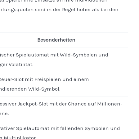
lungsquoten sind in der Regel höher als bei den
Besonderheiten
sischer Spielautomat mit Wild-Symbolen und
ger Volatilität.
euer-Slot mit Freispielen und einem
ndierenden Wild-Symbol.
essiver Jackpot-Slot mit der Chance auf Millionen-
nne.
vativer Spielautomat mit fallenden Symbolen und
 Multiplikator.