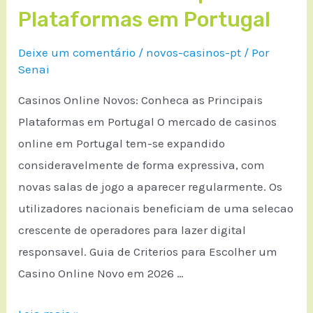
Plataformas em Portugal
Deixe um comentário
/
novos-casinos-pt
/ Por
Senai
Casinos Online Novos: Conheca as Principais
Plataformas em Portugal O mercado de casinos
online em Portugal tem-se expandido
consideravelmente de forma expressiva, com
novas salas de jogo a aparecer regularmente. Os
utilizadores nacionais beneficiam de uma selecao
crescente de operadores para lazer digital
responsavel. Guia de Criterios para Escolher um
Casino Online Novo em 2026 …