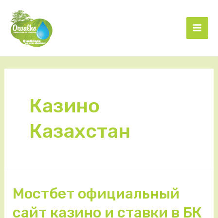
Казино
Казахстан
Мостбет официальный
сайт казино и ставки в БК