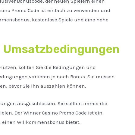
lusiver Bonuscode, der neuen Spielern einen
sino Promo Code ist einfach zu verwenden und
lkommensbonus, kostenlose Spiele und eine hohe
d Umsatzbedingungen
nutzen, sollten Sie die Bedingungen und
dingungen variieren je nach Bonus. Sie müssen
en, bevor Sie ihn auszahlen können.
ungen ausgeschlossen. Sie sollten immer die
ielen. Der Winner Casino Promo Code ist ein
rn einen Willkommensbonus bietet.