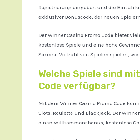
Registrierung eingeben und die Einzahlun
exklusiver Bonuscode, der neuen Spiele
Der Winner Casino Promo Code bietet viel
kostenlose Spiele und eine hohe Gewin
Sie eine Vielzahl von Spielen spielen, wie 
Welche Spiele sind mi
Code verfügbar?
Mit dem Winner Casino Promo Code können 
Slots, Roulette und Blackjack. Der Winner 
einen Willkommensbonus, kostenlose Sp