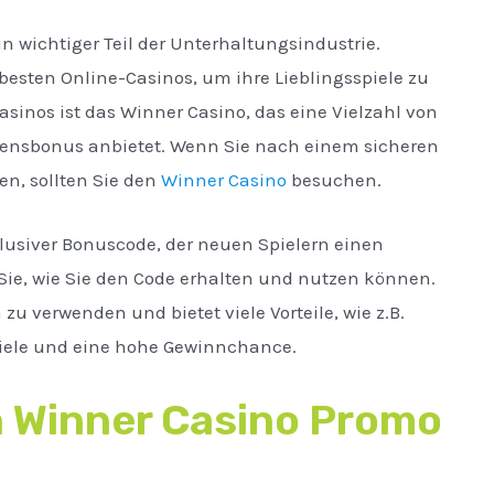
in wichtiger Teil der Unterhaltungsindustrie.
esten Online-Casinos, um ihre Lieblingsspiele zu
asinos ist das Winner Casino, das eine Vielzahl von
ensbonus anbietet. Wenn Sie nach einem sicheren
n, sollten Sie den
Winner Casino
besuchen.
lusiver Bonuscode, der neuen Spielern einen
Sie, wie Sie den Code erhalten und nutzen können.
zu verwenden und bietet viele Vorteile, wie z.B.
iele und eine hohe Gewinnchance.
n Winner Casino Promo