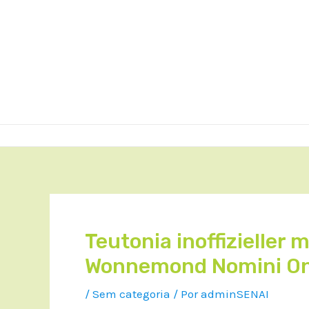
Teutonia inoffizieller
Wonnemond Nomini On
/
Sem categoria
/ Por
adminSENAI