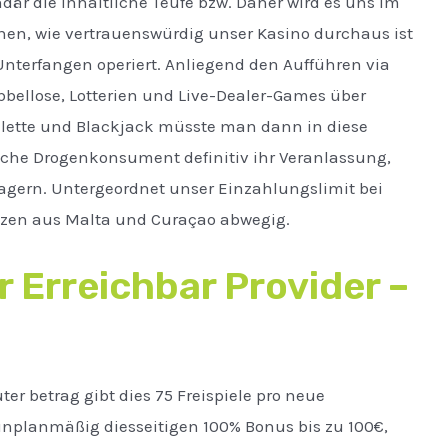
där die inhaltliche Teufe bzw. Daher wird es uns im
hen, wie vertrauenswürdig unser Kasino durchaus ist
 Unterfangen operiert. Anliegend den Aufführen via
ellose, Lotterien und Live-Dealer-Games über
oulette und Blackjack müsste man dann in diese
eiche Drogenkonsument definitiv ihr Veranlassung,
lagern. Untergeordnet unser Einzahlungslimit bei
enzen aus Malta und Curaçao abwegig.
 Erreichbar Provider –
er betrag gibt dies 75 Freispiele pro neue
 unplanmäßig diesseitigen 100% Bonus bis zu 100€,