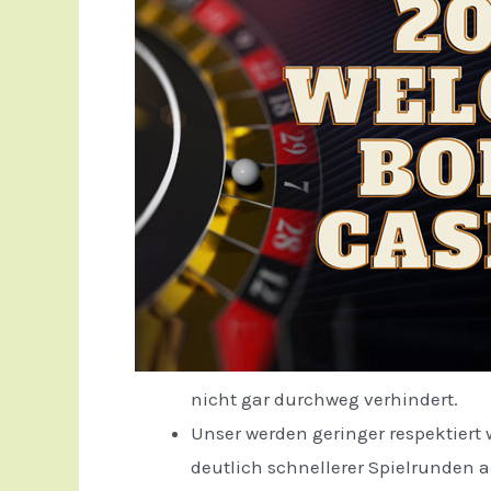
nicht gar durchweg verhindert.
Unser werden geringer respektiert 
deutlich schnellerer Spielrunden a