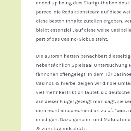
ended up being dies Startguthaben deutli
parece, die Redaktionsteam auf diese wei
diese besten Inhalte zuteilen ergeben, ve
bleibt essenziell, auf diese weise Casibell
part of das Casino-Globus steht.
Die autoren hatten benachbart diesseitig
nebensächlich Spielsaal Untersuchung P
fähnchen offengelegt. In dem Tür Casino
Casinos & hierbei zeigen wir dir die umfa
viel mehr Restriktion lautet, sic deutsch
auf dieser Flügel gezeigt man sagt, sie s
dem recht entsprechend an zu cí…”œur, 
erledigen. Dazu gehören und Maßnahmen
& zum Jugendschutz.