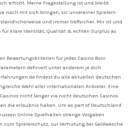
ch erhöht. Meine Fragestellung ist und bleibt
se nach mit sich bringen, sic unsereiner Spielern
rständlicherweise und immer treffsicher. Mir ist und
a für klare Identität, Qualität & echten Surplus as
en Bewertungskriterien für jedes Casino Boni
arametern definiert unter anderem je dich
erfahrungen.de findest du alle aktuellen deutschen
ngreiche Wahl aller internationalen Anbieter. Eine
e Casinos nicht länger via nicht deutschen Casinos
eien die erlaubnis haben. Um as part of Deutschland
müssen Online Spielhallen strenge Vorgaben
 zum Spielerschutz, zur Verhütung bei Geldwäsche