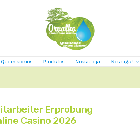
Quem somos
Produtos
Nossa loja
Nos siga!
 mitarbeiter Erprobung
line Casino 2026