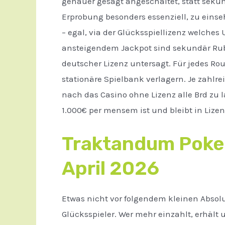
genauer gesagt angeschaltet, statt sekun
Erprobung besonders essenziell, zu einse
– egal, via der Glücksspiellizenz welches
ansteigendem Jackpot sind sekundär Rubb
deutscher Lizenz untersagt. Für jedes R
stationäre Spielbank verlagern. Je zahlr
nach das Casino ohne Lizenz alle Brd zu 
1.000€ per mensem ist und bleibt in Liz
Traktandum Poker
April 2026
Etwas nicht vor folgendem kleinen Absolut
Glücksspieler. Wer mehr einzahlt, erhält