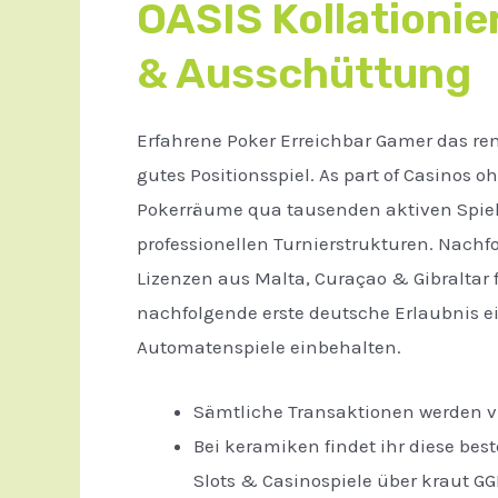
OASIS Kollationie
& Ausschüttung
Erfahrene Poker Erreichbar Gamer das r
gutes Positionsspiel. As part of Casinos 
Pokerräume qua tausenden aktiven Spiele
professionellen Turnierstrukturen. Nach
Lizenzen aus Malta, Curaçao & Gibraltar f
nachfolgende erste deutsche Erlaubnis ein
Automatenspiele einbehalten.
Sämtliche Transaktionen werden via
Bei keramiken findet ihr diese bes
Slots & Casinospiele über kraut GGL