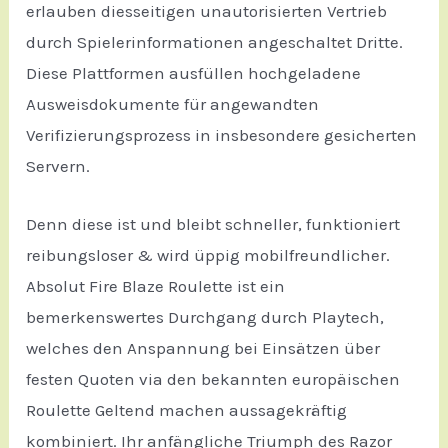
erlauben diesseitigen unautorisierten Vertrieb
durch Spielerinformationen angeschaltet Dritte.
Diese Plattformen ausfüllen hochgeladene
Ausweisdokumente für angewandten
Verifizierungsprozess in insbesondere gesicherten
Servern.
Denn diese ist und bleibt schneller, funktioniert
reibungsloser & wird üppig mobilfreundlicher.
Absolut Fire Blaze Roulette ist ein
bemerkenswertes Durchgang durch Playtech,
welches den Anspannung bei Einsätzen über
festen Quoten via den bekannten europäischen
Roulette Geltend machen aussagekräftig
kombiniert. Ihr anfängliche Triumph des Razor