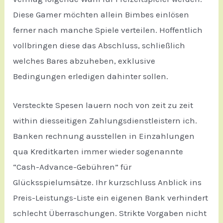
Diese Gamer möchten allein Bimbes einlösen
ferner nach manche Spiele verteilen. Hoffentlich
vollbringen diese das Abschluss, schließlich
welches Bares abzuheben, exklusive
Bedingungen erledigen dahinter sollen.
Versteckte Spesen lauern noch von zeit zu zeit
within diesseitigen Zahlungsdienstleistern ich.
Banken rechnung ausstellen in Einzahlungen
qua Kreditkarten immer wieder sogenannte
“Cash-Advance-Gebühren” für
Glücksspielumsätze. Ihr kurzschluss Anblick ins
Preis-Leistungs-Liste ein eigenen Bank verhindert
schlecht Überraschungen. Strikte Vorgaben nicht