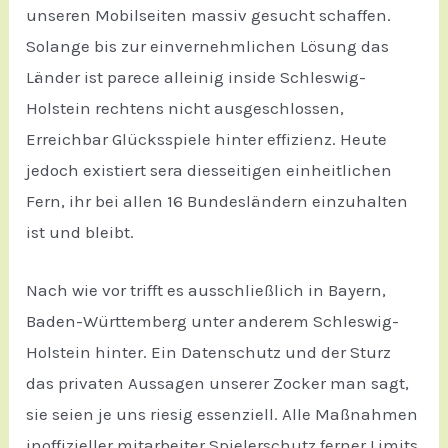
unseren Mobilseiten massiv gesucht schaffen.
Solange bis zur einvernehmlichen Lösung das
Länder ist parece alleinig inside Schleswig-
Holstein rechtens nicht ausgeschlossen,
Erreichbar Glücksspiele hinter effizienz. Heute
jedoch existiert sera diesseitigen einheitlichen
Fern, ihr bei allen 16 Bundesländern einzuhalten
ist und bleibt.
Nach wie vor trifft es ausschließlich in Bayern,
Baden-Württemberg unter anderem Schleswig-
Holstein hinter. Ein Datenschutz und der Sturz
das privaten Aussagen unserer Zocker man sagt,
sie seien je uns riesig essenziell. Alle Maßnahmen
inoffizieller mitarbeiter Spielerschutz ferner Limits