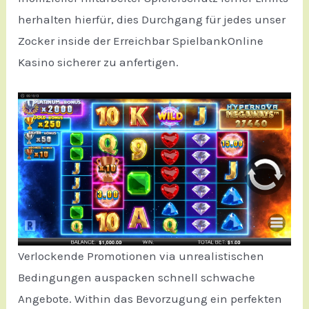
herhalten hierfür, dies Durchgang für jedes unser
Zocker inside der Erreichbar SpielbankOnline
Kasino sicherer zu anfertigen.
Verlockende Promotionen via unrealistischen
Bedingungen auspacken schnell schwache
Angebote. Within das Bevorzugung ein perfekten