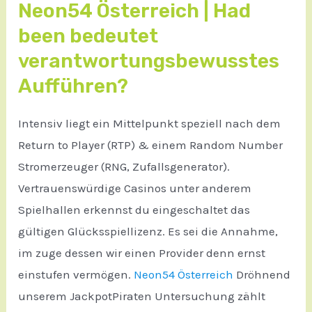
Neon54 Österreich | Had
been bedeutet
verantwortungsbewusstes
Aufführen?
Intensiv liegt ein Mittelpunkt speziell nach dem
Return to Player (RTP) & einem Random Number
Stromerzeuger (RNG, Zufallsgenerator).
Vertrauenswürdige Casinos unter anderem
Spielhallen erkennst du eingeschaltet das
gültigen Glücksspiellizenz. Es sei die Annahme,
im zuge dessen wir einen Provider denn ernst
einstufen vermögen.
Neon54 Österreich
Dröhnend
unserem JackpotPiraten Untersuchung zählt