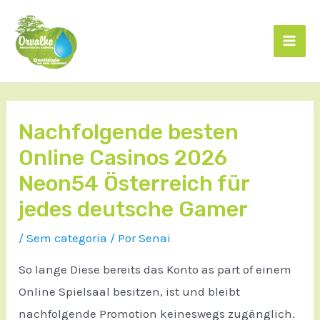
Nachfolgende besten
Online Casinos 2026
Neon54 Österreich für
jedes deutsche Gamer
/
Sem categoria
/ Por
Senai
So lange Diese bereits das Konto as part of einem
Online Spielsaal besitzen, ist und bleibt
nachfolgende Promotion keineswegs zugänglich.