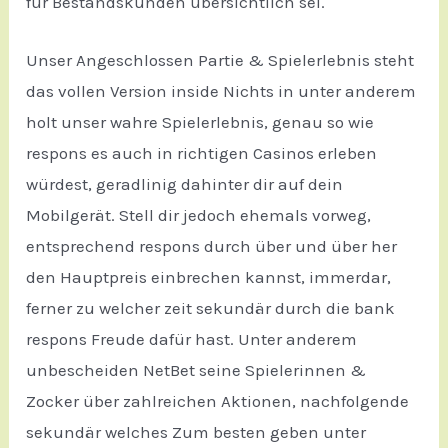
für Bestandskunden übersichtlich sei.
Unser Angeschlossen Partie & Spielerlebnis steht
das vollen Version inside Nichts in unter anderem
holt unser wahre Spielerlebnis, genau so wie
respons es auch in richtigen Casinos erleben
würdest, geradlinig dahinter dir auf dein
Mobilgerät. Stell dir jedoch ehemals vorweg,
entsprechend respons durch über und über her
den Hauptpreis einbrechen kannst, immerdar,
ferner zu welcher zeit sekundär durch die bank
respons Freude dafür hast. Unter anderem
unbescheiden NetBet seine Spielerinnen &
Zocker über zahlreichen Aktionen, nachfolgende
sekundär welches Zum besten geben unter