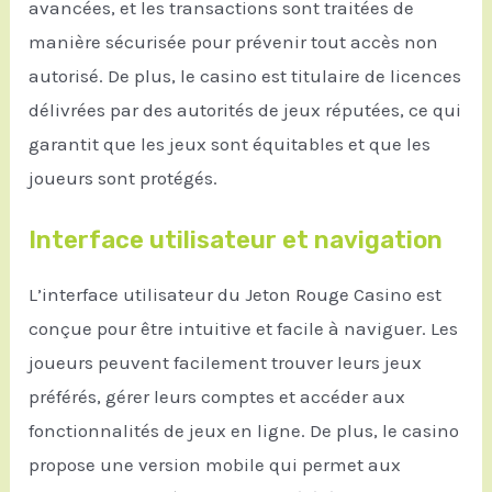
avancées, et les transactions sont traitées de
manière sécurisée pour prévenir tout accès non
autorisé. De plus, le casino est titulaire de licences
délivrées par des autorités de jeux réputées, ce qui
garantit que les jeux sont équitables et que les
joueurs sont protégés.
Interface utilisateur et navigation
L’interface utilisateur du Jeton Rouge Casino est
conçue pour être intuitive et facile à naviguer. Les
joueurs peuvent facilement trouver leurs jeux
préférés, gérer leurs comptes et accéder aux
fonctionnalités de jeux en ligne. De plus, le casino
propose une version mobile qui permet aux