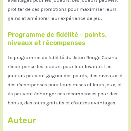
profiter de ces promotions pour maximiser leurs
gains et améliorer leur expérience de jeu.
Programme de fidélité – points,
niveaux et récompenses
Le programme de fidélité du Jeton Rouge Casino
récompense les joueurs pour leur loyauté. Les
joueurs peuvent gagner des points, des niveaux et
des récompenses pour leurs mises et leurs jeux, et
ils peuvent échanger ces récompenses pour des
bonus, des tours gratuits et d’autres avantages.
Auteur