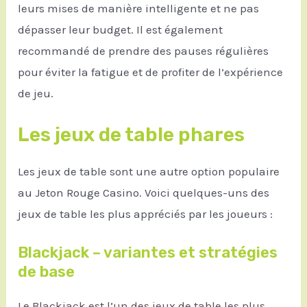
leurs mises de manière intelligente et ne pas
dépasser leur budget. Il est également
recommandé de prendre des pauses régulières
pour éviter la fatigue et de profiter de l’expérience
de jeu.
Les jeux de table phares
Les jeux de table sont une autre option populaire
au Jeton Rouge Casino. Voici quelques-uns des
jeux de table les plus appréciés par les joueurs :
Blackjack – variantes et stratégies
de base
Le Blackjack est l’un des jeux de table les plus