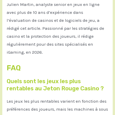
Julien Martin, analyste senior en jeux en ligne
avec plus de 10 ans d’expérience dans
l’évaluation de casinos et de logiciels de jeu, a
rédigé cet article. Passionné par les stratégies de
casino et la protection des joueurs, il rédige
régulièrement pour des sites spécialisés en
iGaming, en 2026.
FAQ
Quels sont les jeux les plus
rentables au Jeton Rouge Casino ?
Les jeux les plus rentables varient en fonction des
préférences des joueurs, mais les machines à sous