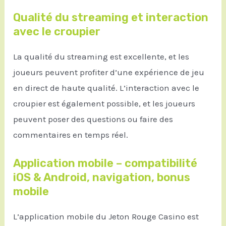
Qualité du streaming et interaction
avec le croupier
La qualité du streaming est excellente, et les
joueurs peuvent profiter d’une expérience de jeu
en direct de haute qualité. L’interaction avec le
croupier est également possible, et les joueurs
peuvent poser des questions ou faire des
commentaires en temps réel.
Application mobile – compatibilité
iOS & Android, navigation, bonus
mobile
L’application mobile du Jeton Rouge Casino est