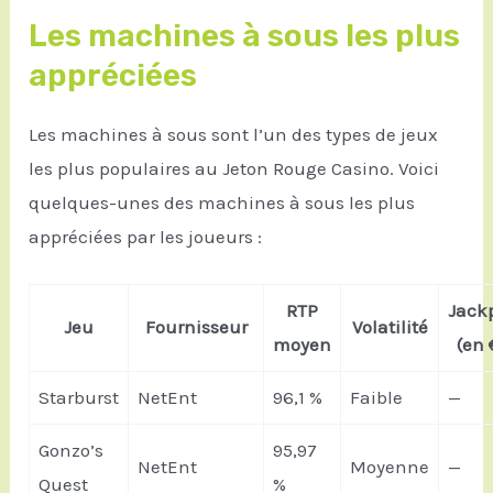
Les machines à sous les plus
appréciées
Les machines à sous sont l’un des types de jeux
les plus populaires au Jeton Rouge Casino. Voici
quelques-unes des machines à sous les plus
appréciées par les joueurs :
RTP
Jack
Jeu
Fournisseur
Volatilité
moyen
(en 
Starburst
NetEnt
96,1 %
Faible
—
Gonzo’s
95,97
NetEnt
Moyenne
—
Quest
%