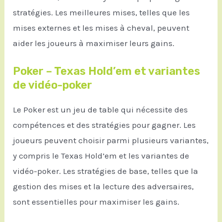
stratégies. Les meilleures mises, telles que les
mises externes et les mises à cheval, peuvent
aider les joueurs à maximiser leurs gains.
Poker – Texas Hold’em et variantes
de vidéo-poker
Le Poker est un jeu de table qui nécessite des
compétences et des stratégies pour gagner. Les
joueurs peuvent choisir parmi plusieurs variantes,
y compris le Texas Hold’em et les variantes de
vidéo-poker. Les stratégies de base, telles que la
gestion des mises et la lecture des adversaires,
sont essentielles pour maximiser les gains.