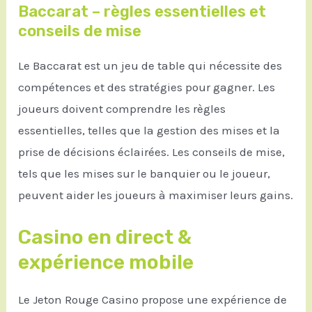
Baccarat – règles essentielles et
conseils de mise
Le Baccarat est un jeu de table qui nécessite des
compétences et des stratégies pour gagner. Les
joueurs doivent comprendre les règles
essentielles, telles que la gestion des mises et la
prise de décisions éclairées. Les conseils de mise,
tels que les mises sur le banquier ou le joueur,
peuvent aider les joueurs à maximiser leurs gains.
Casino en direct &
expérience mobile
Le Jeton Rouge Casino propose une expérience de