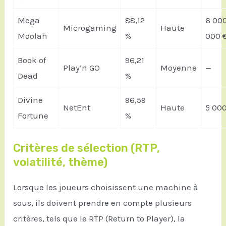
Mega
88,12
6 00
Microgaming
Haute
Moolah
%
000 
Book of
96,21
Play’n GO
Moyenne
—
Dead
%
Divine
96,59
NetEnt
Haute
5 000
Fortune
%
Critères de sélection (RTP,
volatilité, thème)
Lorsque les joueurs choisissent une machine à
sous, ils doivent prendre en compte plusieurs
critères, tels que le RTP (Return to Player), la