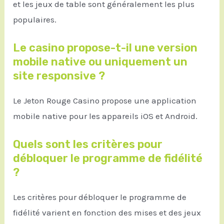
et les jeux de table sont généralement les plus
populaires.
Le casino propose-t-il une version
mobile native ou uniquement un
site responsive ?
Le Jeton Rouge Casino propose une application
mobile native pour les appareils iOS et Android.
Quels sont les critères pour
débloquer le programme de fidélité
?
Les critères pour débloquer le programme de
fidélité varient en fonction des mises et des jeux