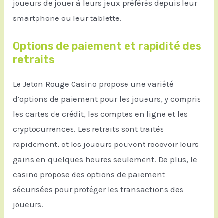
joueurs de jouer à leurs jeux préférés depuis leur
smartphone ou leur tablette.
Options de paiement et rapidité des
retraits
Le Jeton Rouge Casino propose une variété
d’options de paiement pour les joueurs, y compris
les cartes de crédit, les comptes en ligne et les
cryptocurrences. Les retraits sont traités
rapidement, et les joueurs peuvent recevoir leurs
gains en quelques heures seulement. De plus, le
casino propose des options de paiement
sécurisées pour protéger les transactions des
joueurs.