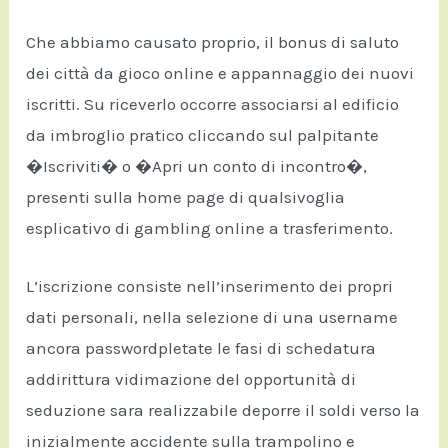
Che abbiamo causato proprio, il bonus di saluto
dei città da gioco online e appannaggio dei nuovi
iscritti. Su riceverlo occorre associarsi al edificio
da imbroglio pratico cliccando sul palpitante
�Iscriviti� o �Apri un conto di incontro�,
presenti sulla home page di qualsivoglia
esplicativo di gambling online a trasferimento.
L’iscrizione consiste nell’inserimento dei propri
dati personali, nella selezione di una username
ancora passwordpletate le fasi di schedatura
addirittura vidimazione del opportunità di
seduzione sara realizzabile deporre il soldi verso la
inizialmente accidente sulla trampolino e