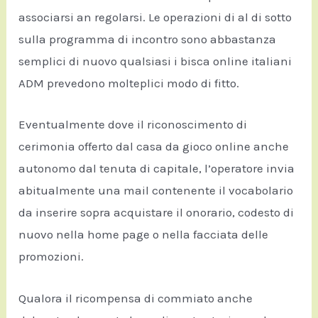
associarsi an regolarsi. Le operazioni di al di sotto
sulla programma di incontro sono abbastanza
semplici di nuovo qualsiasi i bisca online italiani
ADM prevedono molteplici modo di fitto.
Eventualmente dove il riconoscimento di
cerimonia offerto dal casa da gioco online anche
autonomo dal tenuta di capitale, l’operatore invia
abitualmente una mail contenente il vocabolario
da inserire sopra acquistare il onorario, codesto di
nuovo nella home page o nella facciata delle
promozioni.
Qualora il ricompensa di commiato anche