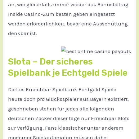
an, wie gleichfalls immer wieder das Bonusbetrag
inside Casino-Zum besten geben eingesetzt
werden erforderlichkeit, bevor eine Ausschüttung
denkbar ist.
Slota – Der sicheres
Spielbank je Echtgeld Spiele
Dort es Erreichbar Spielbank Echtgeld Spiele
heute doch pro Glücksspieler aus Bayern existiert,
geschrieben stehen für jedes alle folgenden
deutschen Zocker dieser tage nur Erreichbar Slots
zur Verfügung. Fans klassischer unter anderem
moderner Spielautomaten müssen dabei