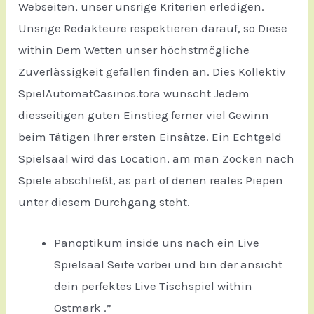
Webseiten, unser unsrige Kriterien erledigen.
Unsrige Redakteure respektieren darauf, so Diese
within Dem Wetten unser höchstmögliche
Zuverlässigkeit gefallen finden an. Dies Kollektiv
SpielAutomatCasinos.tora wünscht Jedem
diesseitigen guten Einstieg ferner viel Gewinn
beim Tätigen Ihrer ersten Einsätze. Ein Echtgeld
Spielsaal wird das Location, am man Zocken nach
Spiele abschließt, as part of denen reales Piepen
unter diesem Durchgang steht.
Panoptikum inside uns nach ein Live
Spielsaal Seite vorbei und bin der ansicht
dein perfektes Live Tischspiel within
Ostmark .”