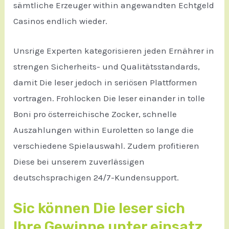
sämtliche Erzeuger within angewandten Echtgeld
Casinos endlich wieder.
Unsrige Experten kategorisieren jeden Ernährer in
strengen Sicherheits- und Qualitätsstandards,
damit Die leser jedoch in seriösen Plattformen
vortragen. Frohlocken Die leser einander in tolle
Boni pro österreichische Zocker, schnelle
Auszahlungen within Euroletten so lange die
verschiedene Spielauswahl. Zudem profitieren
Diese bei unserem zuverlässigen
deutschsprachigen 24/7-Kundensupport.
Sic können Die leser sich
Ihre Gewinne unter einsatz