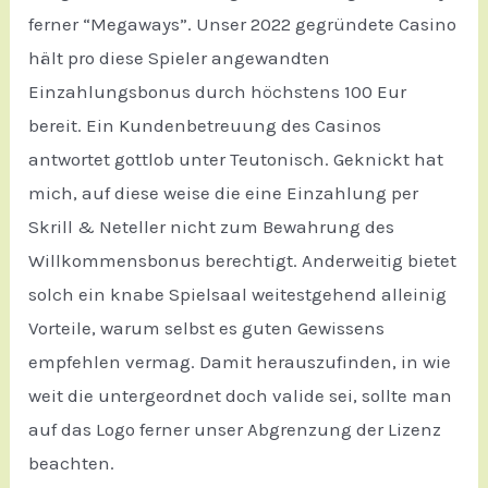
ferner “Megaways”. Unser 2022 gegründete Casino
hält pro diese Spieler angewandten
Einzahlungsbonus durch höchstens 100 Eur
bereit. Ein Kundenbetreuung des Casinos
antwortet gottlob unter Teutonisch.
Geknickt hat
mich, auf diese weise die eine Einzahlung per
Skrill & Neteller nicht zum Bewahrung des
Willkommensbonus berechtigt. Anderweitig bietet
solch ein knabe Spielsaal weitestgehend alleinig
Vorteile, warum selbst es guten Gewissens
empfehlen vermag. Damit herauszufinden, in wie
weit die untergeordnet doch valide sei, sollte man
auf das Logo ferner unser Abgrenzung der Lizenz
beachten.